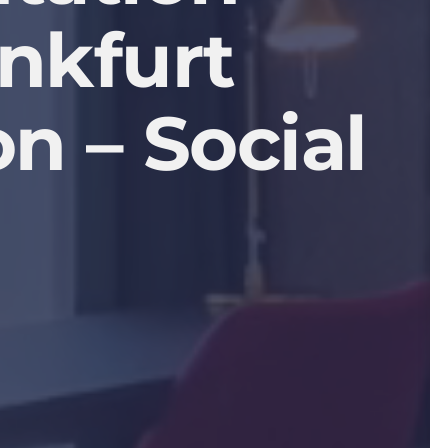
nkfurt
on
–
Social