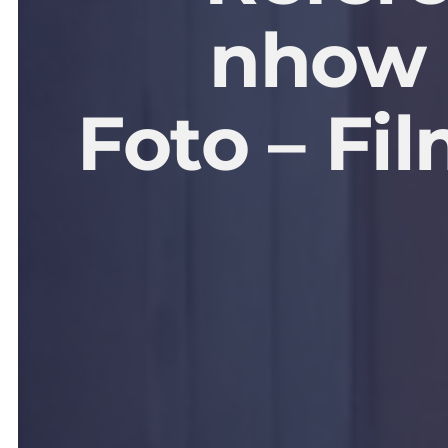
nhow
Foto
–
Fi