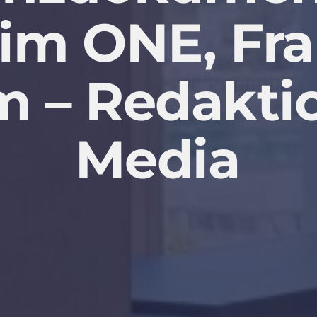
im
ONE,
Fra
lm
–
Redakti
Media