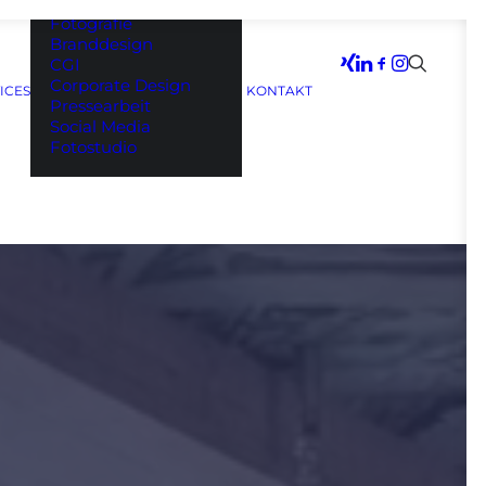
Filmproduktion
Fotografie
Branddesign
CGI
Corporate Design
ICES
KONTAKT
Pressearbeit
Social Media
Fotostudio