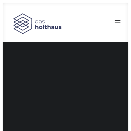
Bau-Marketing
Filmproduktion
Fotografie
Branddesign
CGI
Corporate Design
Pressearbeit
Social Media
Fotostudio
SEARCH