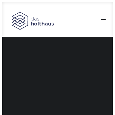
Bau-Marketing
Filmproduktion
Fotografie
Branddesign
CGI
Corporate Design
Pressearbeit
Social Media
Fotostudio
SEARCH