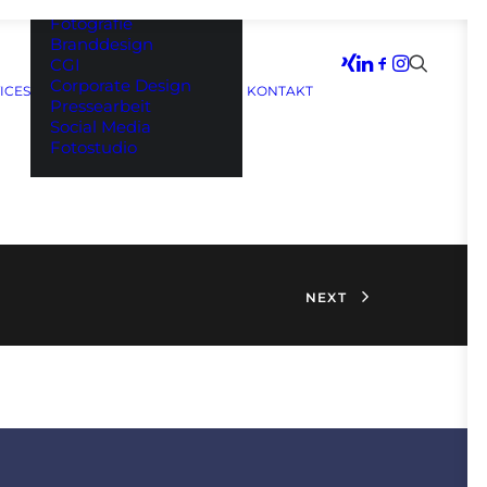
Filmproduktion
Fotografie
Branddesign
CGI
Corporate Design
ICES
KONTAKT
Pressearbeit
Social Media
Fotostudio
NEXT