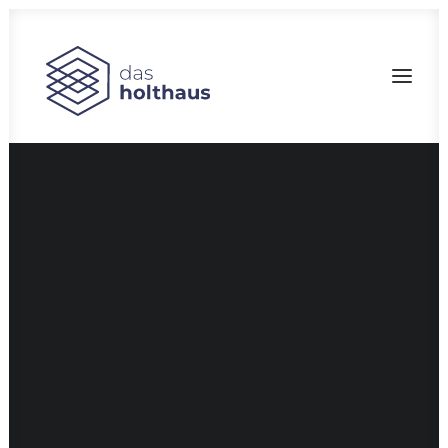
Bau-Marketing
Filmproduktion
Fotografie
Branddesign
CGI
Corporate Design
Pressearbeit
Social Media
Fotostudio
SEARCH