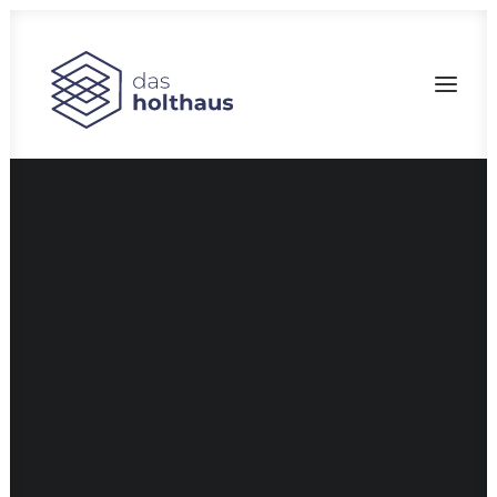
Bau-Marketing
Filmproduktion
Fotografie
Branddesign
CGI
Corporate Design
Pressearbeit
Social Media
Fotostudio
SEARCH