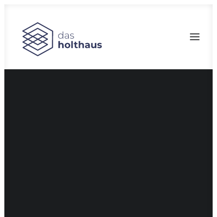
Bau-Marketing
Filmproduktion
Fotografie
Branddesign
CGI
Corporate Design
Pressearbeit
Social Media
Fotostudio
SEARCH