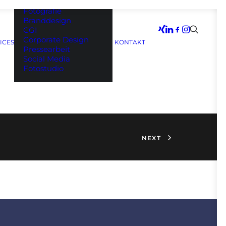
Filmproduktion
Fotografie
Branddesign
CGI
Corporate Design
ICES
KONTAKT
Pressearbeit
Social Media
Fotostudio
NEXT