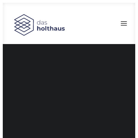
Bau-Marketing
Filmproduktion
Fotografie
Branddesign
CGI
Corporate Design
Pressearbeit
Social Media
Fotostudio
SEARCH