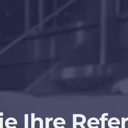
ie
Ihre
Refe