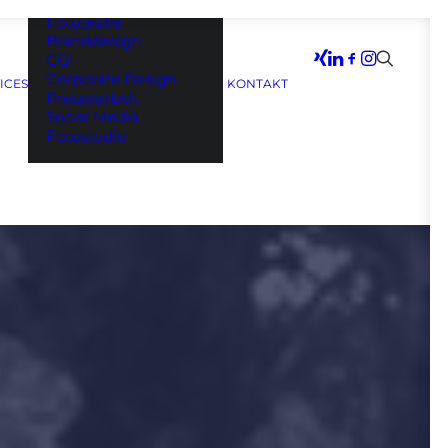
Filmproduktion
Fotografie
Branddesign
CGI
Corporate Design
ICES
KONTAKT
Pressearbeit
Social Media
Fotostudio