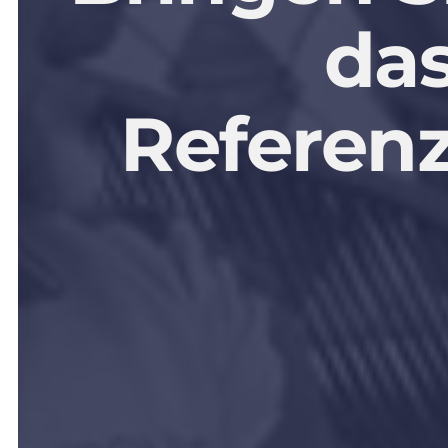
da
Referen